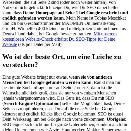
Webseiten, die auf Seite 2 sind (oder noch weiter hinten), von
Nutzern nicht geklickt. Ich zeige Dir, wie Dir SEO dabei helfen
kann, dass
Deine Homepage auf Seite 1 bei Google erscheint und
endlich gefunden werden kann.
Mein Name ist Tobias Meschkat
und ich bin Geschäftsführer der MADMEN Onlinemarketing
GmbH. Wir helfen 400 kleinen und mittelgroßen Unternehmen aus
Deutschland dabei, bei Google besser zu ranken.
Mit unserem
kostenlosen Website-Check erhältst Du SEO-Tipps für Deine
Website
(als pdf-Datei per Mail).
Wo ist der beste Ort, um eine Leiche zu
verstecken?
Eine gute Website bringt nur etwas,
wenn sie von anderen
Menschen bei Google gefunden werden kann
. Rankt man für
bestimmte Suchanfragen nur auf Seite 2 oder 3, dann ist die
Wahrscheinlichkeit groß, dass sie nur von wenigen Menschen
jemals wahrgenommen wird. Das Gute ist, dass Du mit SEO
(
Search Engine Optimization
) selbst die Möglichkeit hast, Deine
Seite so zu optimieren, dass Du auf die erste Seite bei Google
kletterst und endlich Klicks über Google bekommt. SEO ist quasi
Dein Werkzeug, um bei Google nach vorne zukommen.
Übrigens:
SEO eignet sich nicht nur für große Unternehmen, sondern auch für
kleine Unternehmen wie Ärzte, Handwerker, Makler, Steuerberater