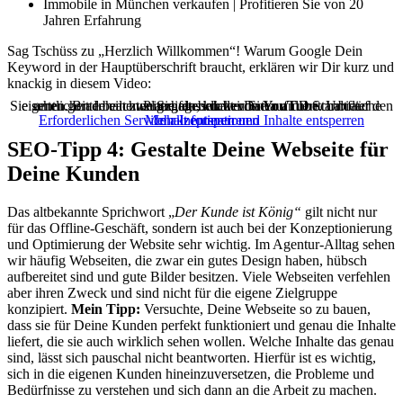
Immobile in München verkaufen | Profitieren Sie von 20
Jahren Erfahrung
Sag Tschüss zu „Herzlich Willkommen“! Warum Google Dein
Keyword in der Hauptüberschrift braucht, erklären wir Dir kurz und
knackig in diesem Video:
Sie sehen gerade einen Platzhalterinhalt von
. Um auf den eigentlichen Inhalt zuzugreifen, klicken Sie auf die Schaltfläche unten. Bitte beachten Sie, dass dabei Daten an Drittanbieter weitergegeben werden.
YouTube
Erforderlichen Service akzeptieren und Inhalte entsperren
Mehr Informationen
Inhalt entsperren
SEO-Tipp 4: Gestalte Deine Webseite für
Deine Kunden
Das altbekannte Sprichwort „
Der Kunde ist König“
gilt nicht nur
für das Offline-Geschäft, sondern ist auch bei der Konzeptionierung
und Optimierung der Website sehr wichtig. Im Agentur-Alltag sehen
wir häufig Webseiten, die zwar ein gutes Design haben, hübsch
aufbereitet sind und gute Bilder besitzen. Viele Webseiten verfehlen
aber ihren Zweck und sind nicht für die eigene Zielgruppe
konzipiert.
Mein Tipp:
Versuchte, Deine Webseite so zu bauen,
dass sie für Deine Kunden perfekt funktioniert und genau die Inhalte
liefert, die sie auch wirklich sehen wollen. Welche Inhalte das genau
sind, lässt sich pauschal nicht beantworten. Hierfür ist es wichtig,
sich in die eigenen Kunden hineinzuversetzen, die Probleme und
Bedürfnisse zu verstehen und sich dann an die Arbeit zu machen.